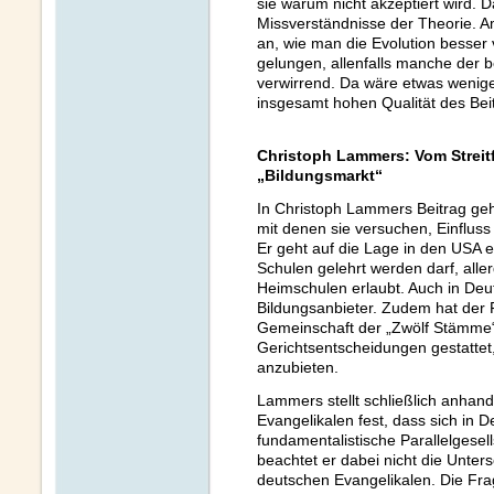
sie warum nicht akzeptiert wird. 
Missverständnisse der Theorie. A
an, wie man die Evolution besser v
gelungen, allenfalls manche der 
verwirrend. Da wäre etwas wenig
insgesamt hohen Qualität des Be
Christoph Lammers: Vom Streit
„Bildungsmarkt“
In Christoph Lammers Beitrag geht
mit denen sie versuchen, Einflus
Er geht auf die Lage in den USA ei
Schulen gelehrt werden darf, aller
Heimschulen erlaubt. Auch in Deu
Bildungsanbieter. Zudem hat der F
Gemeinschaft der „Zwölf Stämme“
Gerichtsentscheidungen gestattet
anzubieten.
Lammers stellt schließlich anhand
Evangelikalen fest, dass sich in D
fundamentalistische Parallelgesell
beachtet er dabei nicht die Unte
deutschen Evangelikalen. Die Fra