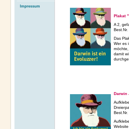
Impressum
Plakat 
A 2, gefa
Best.Nr.
Das Plak
Wer es i
möchte, 
damit w
durchge
Darwin 
Aufklebe
Dreierpa
Best.Nr.
Aufklebe
Websit