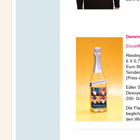
Darwin
Einzelf
Rieslin
6 X 0,7
Euro 85
Sonder
(Preis 
Edler 
Desoye
200. G
Die Fl
beglich
den Wi