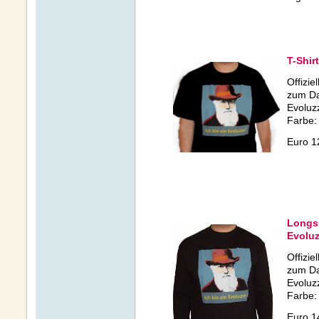
T-Shir
Offizie
zum Da
Evoluz
Farbe:
Euro 1
Longsl
Evoluz
Offizie
zum Da
Evoluz
Farbe:
Euro 1