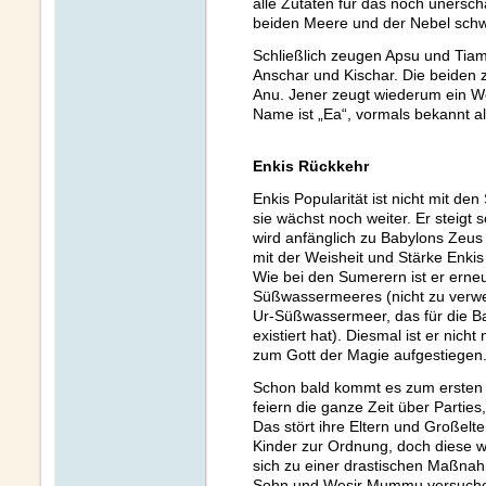
alle Zutaten für das noch unersch
beiden Meere und der Nebel sch
Schließlich zeugen Apsu und Tia
Anschar und Kischar. Die beiden
Anu. Jener zeugt wiederum ein 
Name ist „Ea“, vormals bekannt al
Enkis Rückkehr
Enkis Popularität ist nicht mit 
sie wächst noch weiter. Er steigt 
wird anfänglich zu Babylons Zeus
mit der Weisheit und Stärke Enkis
Wie bei den Sumerern ist er erneu
Süßwassermeeres (nicht zu verwe
Ur-Süßwassermeer, das für die B
existiert hat). Diesmal ist er nich
zum Gott der Magie aufgestiegen
Schon bald kommt es zum ersten g
feiern die ganze Zeit über Partie
Das stört ihre Eltern und Großelt
Kinder zur Ordnung, doch diese wo
sich zu einer drastischen Maßna
Sohn und Wesir Mummu versuchen