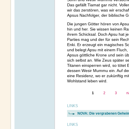
Das gefällt Tiamat gar nicht. Voll
wir das zerstören, was wir erscha
Apsus Nachfolger, der biblische G
Die jungen Götter hören von Aps
hin und her. Sie wissen keinen Ra
ihrem Schicksal. Doch Apsu hat j
Parties mag und der für sein Rech
Enki. Er erzeugt ein magisches S
und belegt Apsu mit einem Fluch, d
Apsus göttliche Krone und sein üb
sich selbst an. Wie Zeus später 
Titanen einsperren wird, so tötet 
dessen Wesir Mummu ein. Auf der 
eine Residenz, wo er zukünftig mi
Wohlstand leben wird.
1
2
3
n
LINKS
NOVA: Die vergrabenen Geheim
LINKS