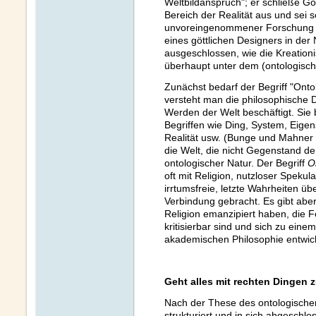
Weltbildanspruch"; er schließe G
Bereich der Realität aus und sei so
unvoreingenommener Forschung in
eines göttlichen Designers in de
ausgeschlossen, wie die Kreatio
überhaupt unter dem (ontologisc
Zunächst bedarf der Begriff "Onto
versteht man die philosophische D
Werden der Welt beschäftigt. Sie 
Begriffen wie Ding, System, Eigen
Realität usw. (Bunge und Mahner 
die Welt, die nicht Gegenstand d
ontologischer Natur. Der Begriff
O
oft mit Religion, nutzloser Speku
irrtumsfreie, letzte Wahrheiten üb
Verbindung gebracht. Es gibt aber
Religion emanzipiert haben, die 
kritisierbar sind und sich zu ein
akademischen Philosophie entwick
Geht alles mit rechten Dingen 
Nach der These des ontologische
strukturiert und in sich abgeschl